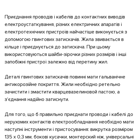
Приєднання проводів і кабелів до контактних виводів
електроустаткування, різних електричних апаратів і
електротехнічних пристроїв найчастіше виконується з
допомогою гвинтових затискачів. Жила звивається в
кільце і приєднується до затискача. При цьому
використовуються шайби-зірочки різних розмірів і інші
запобіжні пристрої залежно від перетину жил.
Деталі гвинтових затискачів повинні мати гальванічне
антикорозійне покриття. Жили необхідно ретельно
зачистити і змастити кварцевазелиновой пастою, а
з'єднання надійно затиснути.
Для того, що б правильно приєднати проводи і кабелі до
нерухомих контактів електрообладнання необхідно мати
наступні інструменти і пристосування: викрутка розміром
135 х 0,3 мм, бокові кусачки, монтерский ніж, універсальні