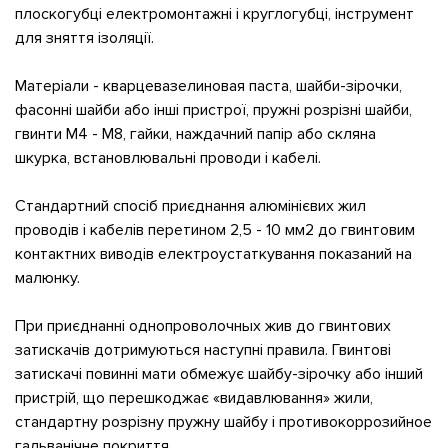
плоскогубці електромонтажні і круглогубці, інструмент
для зняття ізоляції.
Матеріали - кварцевазелиновая паста, шайби-зірочки,
фасонні шайби або інші пристрої, пружні розрізні шайби,
гвинти М4 - М8, гайки, наждачний папір або скляна
шкурка, встановлювальні проводи і кабелі.
Стандартний спосіб приєднання алюмінієвих жил
проводів і кабелів перетином 2,5 - 10 мм2 до гвинтовим
контактних виводів електроустаткування показаний на
малюнку.
При приєднанні однопроволочных жив до гвинтових
затискачів дотримуються наступні правила. Гвинтові
затискачі повинні мати обмежує шайбу-зірочку або інший
пристрій, що перешкоджає «видавлювання» жили,
стандартну розрізну пружну шайбу і противокоррозийное
гальванічне покриття.