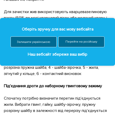
Для зачистки жив використовують кварцевазелиновую
пасту (50% по масі кварцовий пісок або мелений кварц і
50% технічний вазелін без кислот і лугів) або
Оберіть зручну для вас мову вебсайта
нейтральний технічний вазелін і скляну шкірку або
наждачний папір.
Перейти на російську
Залишити українською
Наш вебсайт збереже ваш вибір
Виконання приєднання жили: 1 - викрутка, 2 - гвинт, 3 -
розрізна пружна шайба, 4 - шайба-зірочка, 5 - жила,
зігнутий у кільце, 6 - контактний висновок
Під'єднання дроти до наборному гвинтовому зажиму
Спочатку потрібно визначити перетин під'єднується
жили. Вибрати гвинт, гайку, шайбу-зірочку, пружну
розрізну шайбу в залежності від перерізу під'єднується