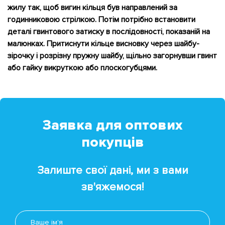
жилу так, щоб вигин кільця був направлений за
годинниковою стрілкою. Потім потрібно встановити
деталі гвинтового затиску в послідовності, показаній на
малюнках. Притиснути кільце висновку через шайбу-
зірочку і розрізну пружну шайбу, щільно загорнувши гвинт
або гайку викруткою або плоскогубцями.
Заявка
для оптових
покупців
Залиште свої дані, ми з вами
зв'яжемося!