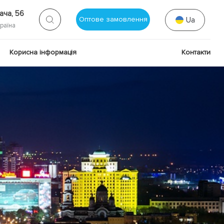
зача, 56
Оптове замовлення
Ua
країна
Корисна інформація
Контакти