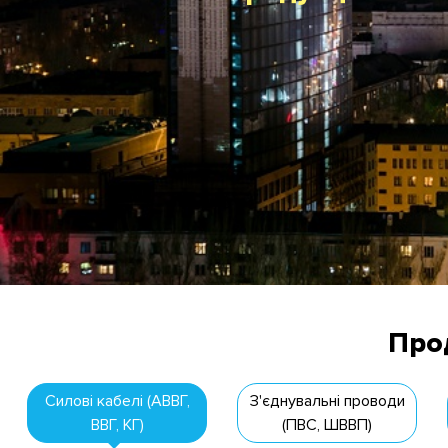
Скачати каталог
Про
Силові кабелі (АВВГ,
З'єднувальні проводи
ВВГ, КГ)
(ПВС, ШВВП)