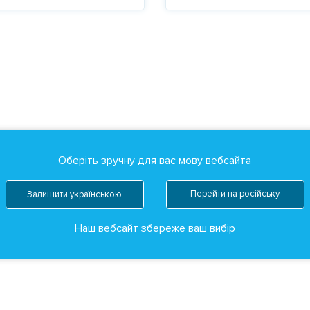
Оберіть зручну для вас мову вебсайта
Перейти на російську
Залишити українською
Наш вебсайт збереже ваш вибір