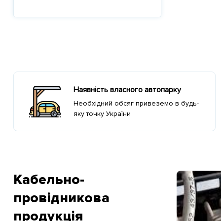
Наявність власного автопарку
Необхідний обсяг привеземо в будь-
яку точку України
Кабельно-
проводу під дією електричного струму
провідникова
я нагрівання проводу під дією
продукція
струму? При проходженні по дроту