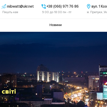
mibwatt@ukr.net
+38 (066) 971 76 86
вул. 1 Ко
Пишіть нам
9:00 до 18:00 пн - пт
м. Прилуки, У
Новини
сом.
 року