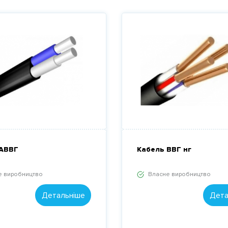
 АВВГ
Кабель ВВГ нг
е виробництво
Власне виробництво
Детальніше
Дета