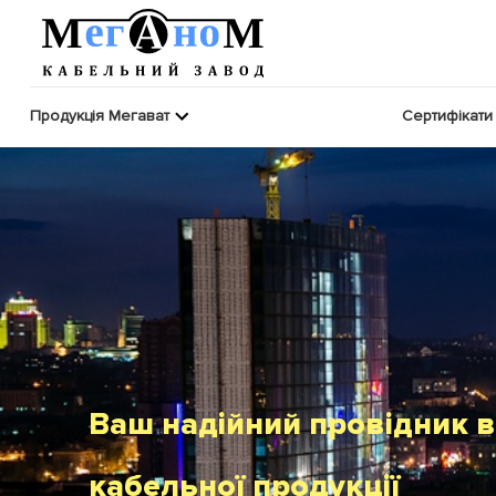
Продукція Мегават
Сертифікати
Надійність, перевірена ча
Працюємо для вас з 2006