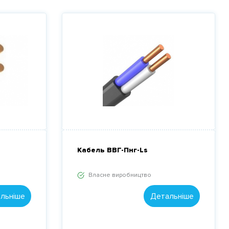
Кабель ВВГ-Пнг-Ls
Власне виробництво
льніше
Детальніше