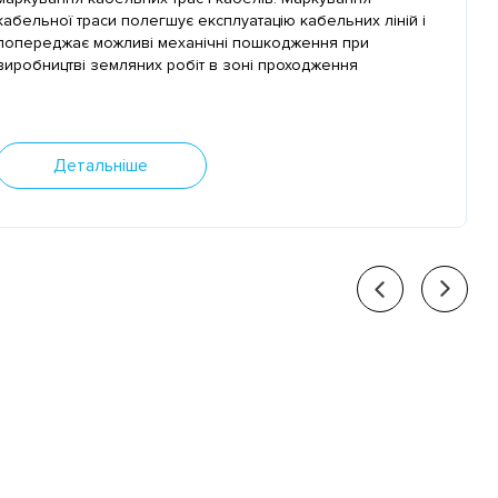
кабельної траси полегшує експлуатацію кабельних ліній і
попереджає можливі механічні пошкодження при
виробництві земляних робіт в зоні проходження
кабельної траси.
Детальніше